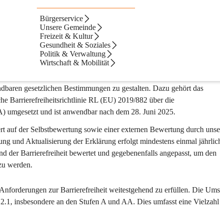
Bürgerservice
g der Website
Unsere Gemeinde
Freizeit & Kultur
Gesundheit & Soziales
Politik & Verwaltung
Wirtschaft & Mobilität
her Grad an Barrierefreiheit für die Website gablitz.at angestrebt. Da
e (WCAG) 2.1", sowie den Best-Practice Vorgaben der W3C WAI ARIA Ta
ndbaren gesetzlichen Bestimmungen zu gestalten. Dazu gehört das 
he Barrierefreiheitsrichtlinie RL (EU) 2019/882 über die 
EA) umgesetzt und ist anwendbar nach dem 28. Juni 2025.
siert auf der Selbstbewertung sowie einer externen Bewertung durch unse
 und Aktualisierung der Erklärung erfolgt mindestens einmal jährlic
d der Barrierefreiheit bewertet und gegebenenfalls angepasst, um den 
zu werden.
n Anforderungen zur Barrierefreiheit weitestgehend zu erfüllen. Die Um
) 2.1, insbesondere an den Stufen A und AA. Dies umfasst eine Vielzahl