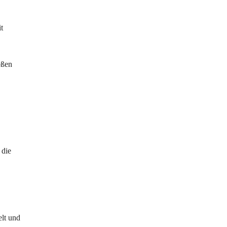
t 
oßen 
 die 
lt und 