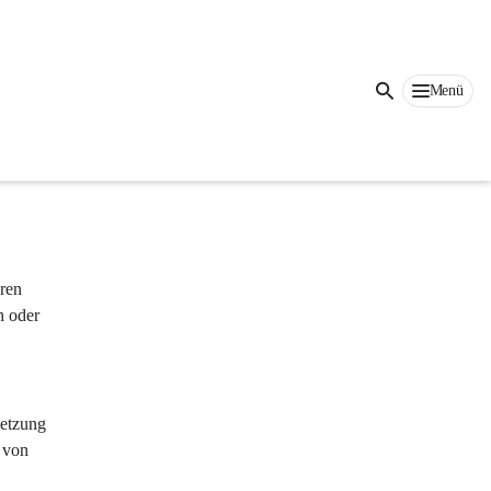
Auf dieser Seite
Menü
bei 
sk 
ren 
h oder 
setzung 
 von 