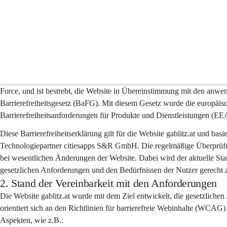
Barrierefreiheitserklärun
1. Präambel
Gemeinsam mit dem Technologiepartner citiesapps wird ein höchstmöglic
orientiert man sich an den "Richtlinien für barrierefreie Webinhalt
Force, und ist bestrebt, die Website in Übereinstimmung mit den anwe
Barrierefreiheitsgesetz (BaFG). Mit diesem Gesetz wurde die europäisc
Barrierefreiheitsanforderungen für Produkte und Dienstleistungen (E
Diese Barrierefreiheitserklärung gilt für die Website gablitz.at und ba
Technologiepartner citiesapps S&R GmbH. Die regelmäßige Überprüfung
bei wesentlichen Änderungen der Website. Dabei wird der aktuelle Stan
gesetzlichen Anforderungen und den Bedürfnissen der Nutzer gerecht 
2. Stand der Vereinbarkeit mit den Anforderungen
Die Website gablitz.at wurde mit dem Ziel entwickelt, die gesetzliche
orientiert sich an den Richtlinien für barrierefreie Webinhalte (WCAG
Aspekten, wie z.B.: