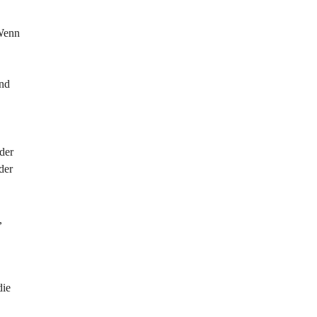
 Wenn 
nd 
der 
der 
, 
 
die 