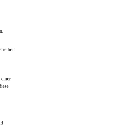
n. 
reiheit 
 einer 
diese 
 
nd 