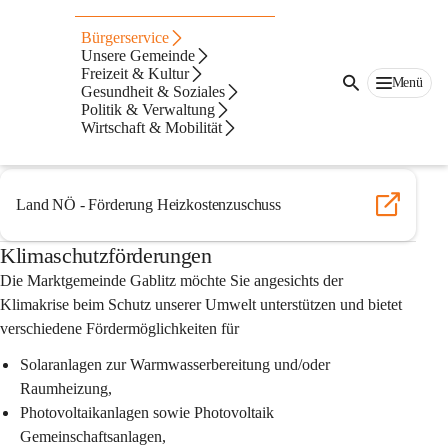
Auf dieser Seite
Bürgerservice
Förderungen
Unsere Gemeinde
Freizeit & Kultur
Menü
Gesundheit & Soziales
Heizkostenzuschuss
Politik & Verwaltung
Wirtschaft & Mobilität
Der NÖ Heizkostenzuschuss wird einmalig pro Heizsaison allen 
bedürftigen Haushalten gewährt (Einkommensgrenzen!)
Land NÖ - Förderung Heizkostenzuschuss
Klimaschutzförderungen
Die Marktgemeinde Gablitz möchte Sie angesichts der 
Klimakrise beim Schutz unserer Umwelt unterstützen und bietet 
verschiedene Fördermöglichkeiten für 
Solaranlagen zur Warmwasserbereitung und/oder 
Raumheizung,
Photovoltaikanlagen sowie Photovoltaik 
Gemeinschaftsanlagen, 