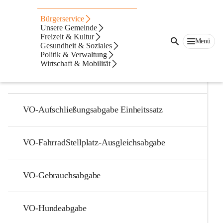
Auf dieser Seite
Bürgerservice
Verordnungen
Unsere Gemeinde
Freizeit & Kultur
Menü
Gesundheit & Soziales
Abgaben
Politik & Verwaltung
Wirtschaft & Mobilität
VO-Abfallwirtschaft
VO-Aufschließungsabgabe Einheitssatz
VO-FahrradStellplatz-Ausgleichsabgabe
VO-Gebrauchsabgabe
VO-Hundeabgabe