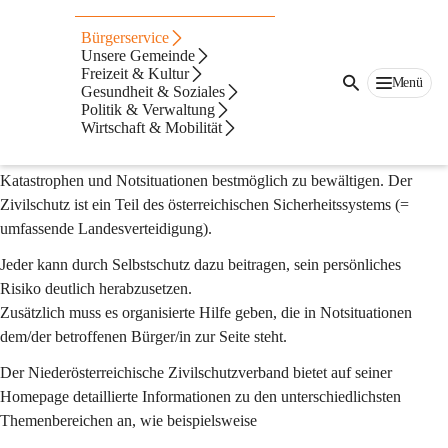
Auf dieser Seite
Bürgerservice
Zivilschutz
Unsere Gemeinde
Freizeit & Kultur
Menü
Gesundheit & Soziales
Information
Politik & Verwaltung
Wirtschaft & Mobilität
Der Schutz des Menschen ist vorrangiges Ziel des Zivilschutzes. 
Mit dem Zivilschutz möchte der Staat seinen BürgerInnen helfen, 
Katastrophen und Notsituationen bestmöglich zu bewältigen. Der 
Zivilschutz ist ein Teil des österreichischen Sicherheitssystems (= 
umfassende Landesverteidigung).
Jeder kann durch 
Selbstschutz 
dazu beitragen, sein persönliches 
Risiko deutlich herabzusetzen.
Zusätzlich muss es 
organisierte Hilfe
 geben, die in Notsituationen 
dem/der betroffenen Bürger/in zur Seite steht.
Der 
Niederösterreichische Zivilschutzverband
 bietet auf seiner 
Homepage detaillierte Informationen zu den unterschiedlichsten 
Themenbereichen an, wie beispielsweise