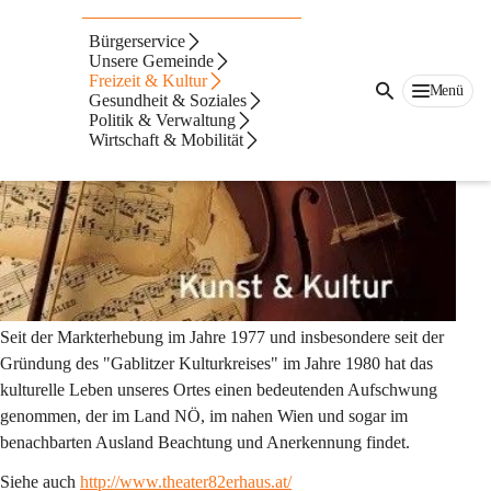
Auf dieser Seite
Bürgerservice
Kunst in Gablitz
Unsere Gemeinde
Freizeit & Kultur
Menü
Gesundheit & Soziales
Beschreibung
Politik & Verwaltung
Wirtschaft & Mobilität
Seit der Markterhebung im Jahre 1977 und insbesondere seit der 
Gründung des "Gablitzer Kulturkreises" im Jahre 1980 hat das 
kulturelle Leben unseres Ortes einen bedeutenden Aufschwung 
genommen, der im Land NÖ, im nahen Wien und sogar im 
benachbarten Ausland Beachtung und Anerkennung findet.
Siehe auch 
http://www.theater82erhaus.at/