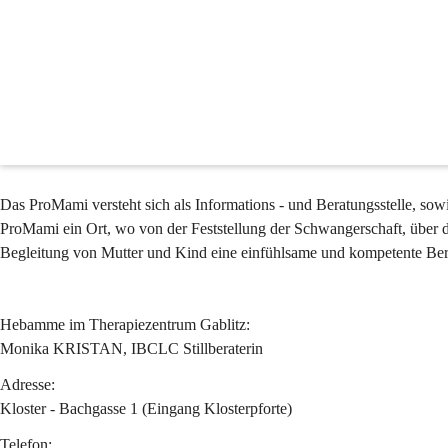
Mutter-Eltern-Beratung
ProMami Wienerwald - Hebammen für ein gutes Ba
JEDEN MITTWOCH ein SCHWANGEREN-TREFFEN mit Frühstück 
Das ProMami versteht sich als Informations - und Beratungsstelle, sowi
ProMami ein Ort, wo von der Feststellung der Schwangerschaft, über 
Begleitung von Mutter und Kind eine einfühlsame und kompetente Bera
Hebamme 
im Therapiezentrum Gablitz:
Monika KRISTAN, IBCLC Stillberaterin
Adresse:
Kloster - Bachgasse 1 (Eingang Klosterpforte)
Telefon: