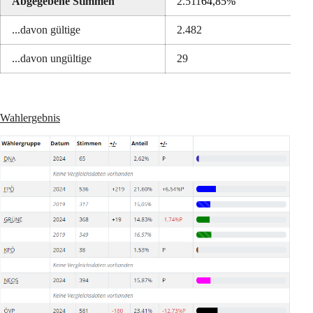
Abgegebene Stimmen
2.511
64,85%
...davon gültige
2.482
...davon ungültige
29
Wahlergebnis