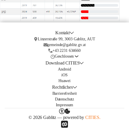
Kontakt
Linzerstraße 99, 3003 Gablitz, AUT
gemeinde@gablitz.gv.at
+43 2231 634660
Geschlossen
Download CITIES
Android
iOS
Huawei
Rechtliches
Barrierefreiheit
Datenschutz
Impressum
© 2026 Gablitz — powered by
CITIES.