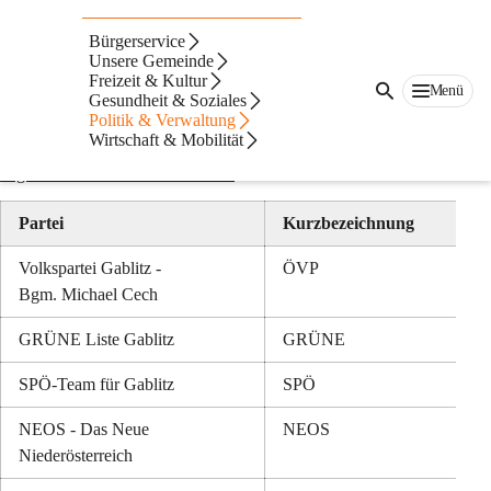
Auf dieser Seite
Bürgerservice
Wahlergebnisse
Unsere Gemeinde
Freizeit & Kultur
Menü
Gesundheit & Soziales
Gemeinderatswahl - Wahlwiederholung vom
Politik & Verwaltung
Wirtschaft & Mobilität
18. Mai 2025
Ergebnis Gemeinderatswahl 2025
Partei
Kurzbezeichnung
Volkspartei Gablitz -
ÖVP
Bgm. Michael Cech
GRÜNE Liste Gablitz
GRÜNE
SPÖ-Team für Gablitz
SPÖ
NEOS - Das Neue 
NEOS
Niederösterreich