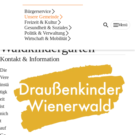
Auf dieser Seite
Bürgerservice
Draußenkinder
Unsere Gemeinde
Freizeit & Kultur
Menü
Gesundheit & Soziales
Wienerwald |
Politik & Verwaltung
Wirtschaft & Mobilität
Waldkindergarten
Kontakt & Information
Die 
Vere
instä
tigk
eit 
ist 
nich
t 
auf 