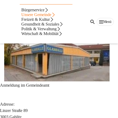
Glashalle
Bürgerservice
Kontakt
Unsere Gemeinde
Freizeit & Kultur
Menü
Gesundheit & Soziales
Politik & Verwaltung
Wirtschaft & Mobilität
Anmeldung im Gemeindeamt
Adresse:
Linzer Straße 89
3003 Gablitz