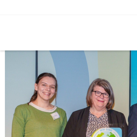
Klimatipps
25 Jahre Klimabündnis Marktgemeinde Gablitz!