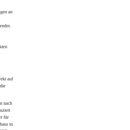
gen an 
ender. 
kten 
ekt auf 
die 
en nach 
ziert 
r für 
haus in 