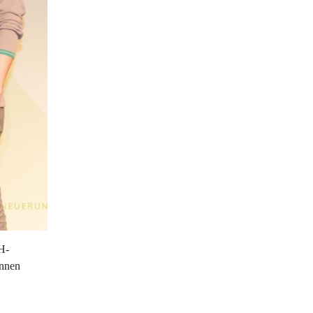
H-
innen 