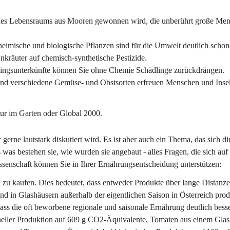
g des Lebensraums aus Mooren gewonnen wird, die unberührt große Men
 heimische und biologische Pflanzen sind für die Umwelt deutlich schon
räuter auf chemisch-synthetische Pestizide. 
tzlingsunterkünfte können Sie ohne Chemie Schädlinge zurückdrängen. 
 und verschiedene Gemüse- und Obstsorten erfreuen Menschen und Inse
ur im Garten oder Global 2000.
rne lautstark diskutiert wird. Es ist aber auch ein Thema, das sich dir
s bestehen sie, wie wurden sie angebaut - alles Fragen, die sich auf 
senschaft können Sie in Ihrer Ernährungsentscheidung unterstützen:
h zu kaufen. Dies bedeutet, dass entweder Produkte über lange Distanz
 in Glashäusern außerhalb der eigentlichen Saison in Österreich produ
dass die oft beworbene regionale und saisonale Ernährung deutlich besse
eller Produktion auf 609 g CO2-Äquivalente, Tomaten aus einem Glas