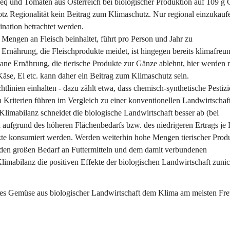
2-eq und Tomaten aus Österreich bei biologischer Produktion auf 109 g
otz Regionalität kein Beitrag zum Klimaschutz. Nur regional einzukauf
bination betrachtet werden.
 Mengen an Fleisch beinhaltet, führt pro Person und Jahr zu 
nährung, die Fleischprodukte meidet, ist hingegen bereits klimafreun
gane Ernährung, die tierische Produkte zur Gänze ablehnt, hier werden 
äse, Ei etc. kann daher ein Beitrag zum Klimaschutz sein. 
chtlinien einhalten - dazu zählt etwa, dass chemisch-synthetische Pestizi
 Kriterien führen im Vergleich zu einer konventionellen Landwirtschaft
Klimabilanz schneidet die biologische Landwirtschaft besser ab (bei 
ufgrund des höheren Flächenbedarfs bzw. des niedrigeren Ertrags je 
ukte konsumiert werden. Werden weiterhin hohe Mengen tierischer Prod
h den großen Bedarf an Futtermitteln und dem damit verbundenen 
imabilanz die positiven Effekte der biologischen Landwirtschaft zunic
ales Gemüse aus biologischer Landwirtschaft dem Klima am meisten Fre