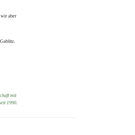
wir aber 
Gablitz.
haft mit 
eit 1990.