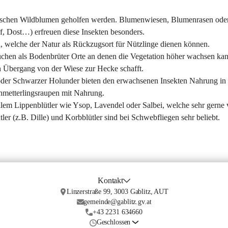
mischen Wildblumen geholfen werden. Blumenwiesen, Blumenrasen ode
, Dost…) erfreuen diese Insekten besonders.  
n, welche der Natur als Rückzugsort für Nützlinge dienen können. 
uchen als Bodenbrüter Orte an denen die Vegetation höher wachsen kan
n Übergang von der Wiese zur Hecke schafft.
 oder Schwarzer Holunder bieten den erwachsenen Insekten Nahrung in
chmetterlingsraupen mit Nahrung.
allem Lippenblütler wie Ysop, Lavendel oder Salbei, welche sehr gerne 
 (z.B. Dille) und Korbblütler sind bei Schwebfliegen sehr beliebt.
Kontakt
Linzerstraße 99, 3003 Gablitz, AUT
gemeinde@gablitz.gv.at
+43 2231 634660
Geschlossen