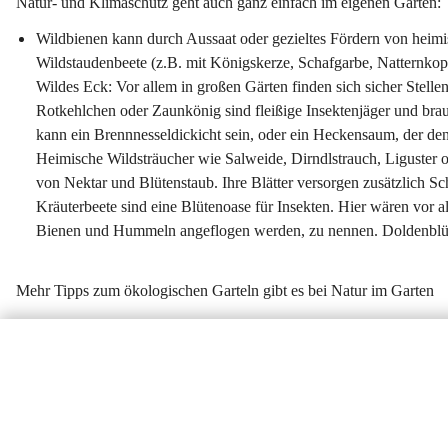
Natur- und Klimaschutz geht auch ganz einfach im eigenen Garten:
Wildbienen
 kann durch Aussaat oder gezieltes Fördern von hei
Wildstaudenbeete (z.B. mit Königskerze, Schafgarbe, Natternkopf
Wildes Eck: Vor allem in großen Gärten finden sich sicher Stelle
Rotkehlchen oder Zaunkönig sind fleißige Insektenjäger und bra
kann ein Brennnesseldickicht sein, oder ein Heckensaum, der de
Heimische Wildsträucher wie Salweide, Dirndlstrauch, Liguster
von Nektar und Blütenstaub. Ihre Blätter versorgen zusätzlich S
Kräuterbeete sind eine Blütenoase für Insekten. Hier wären vor 
Bienen und Hummeln angeflogen werden, zu nennen. Doldenblütler
Mehr Tipps zum ökologischen Garteln gibt es bei Natur im Garten