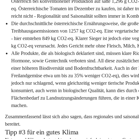
Österreich bei konventioneller Produktion auf satte 1,296 g CO
eq. Österreichische Tomaten im Dezember zu kaufen, ist daher tr
reicht nicht - Regionalität und Saisonalität sollten immer in Kom
Die durchschnittliche österreichische Ernährungsweise, die große
Treibhausgasemissionen von 1257 kg CO2-eq. Eine vegetarische Er
- hier entstehen 849 kg CO2-eq. Klarer Sieger ist jedoch eine ve
kg CO2-eq verursacht. Jedes Gericht mehr ohne Fleisch, Milch, K
Alle Produkte, die als biologisch deklariert sind, müssen klare Ri
Hormone, sowie Gentechnik verboten sind. All diese zusätzlichen
einer höheren Biodiversität und Bodenfruchtbarkeit. Auch in der 
Freilandgemüse etwa um bis zu 35% weniger CO2-eq), dies wird a
jedoch nur schlagend, wenn gleichzeitig weniger tierische Prod
konsumiert, auch wenn in biologischer Qualität, kann dies durc
Flächenbedarf zu Landnutzungsänderungen führen, die in einer Kl
machen.
Zusammenfassend lässt sich also sagen, dass regionales und saison
bereitet.
Tipp #3 für ein gutes Klima