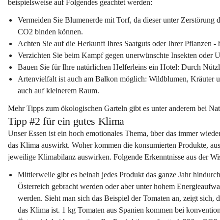
beispielsweise auf Folgendes geachtet werden: 
Vermeiden Sie Blumenerde mit Torf, da dieser unter Zerstörun
CO2 binden können. 
Achten Sie auf die Herkunft Ihres Saatguts oder Ihrer Pflanzen -
Verzichten Sie beim Kampf gegen unerwünschte Insekten oder Unk
Bauen Sie für Ihre natürlichen Helferleins ein Hotel: Durch Nü
Artenvielfalt ist auch am Balkon möglich: Wildblumen, Kräuter
auch auf kleinerem Raum.
Mehr Tipps zum ökologischen Garteln gibt es unter anderem bei Nat
Tipp #2 für ein gutes Klima
Unser Essen ist ein hoch emotionales Thema, über das immer wieder ge
das Klima auswirkt. Woher kommen die konsumierten Produkte, aus wa
jeweilige Klimabilanz auswirken. Folgende Erkenntnisse aus der Wis
Mittlerweile gibt es beinah jedes Produkt das ganze Jahr hindurc
Österreich gebracht werden oder aber unter hohem Energieaufwand
werden. Sieht man sich das Beispiel der Tomaten an, zeigt sich, 
das Klima ist. 1 kg Tomaten aus Spanien kommen bei konvention