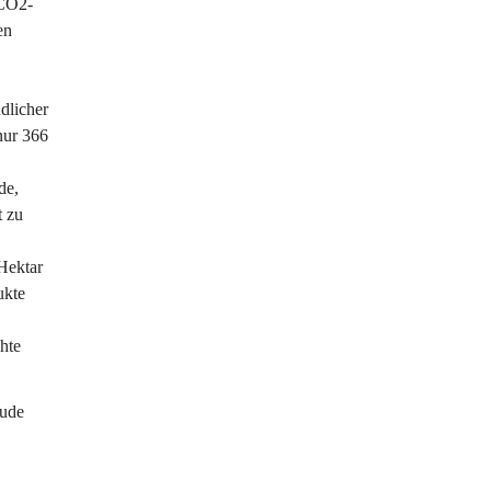
 CO2-
en 
dlicher 
nur 366 
de, 
 zu 
Hektar 
ukte 
hte 
ude 