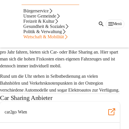
Auf dieser Seite
Bürgerservice
Leihvarianten
Unsere Gemeinde
Freizeit & Kultur
Menü
Gesundheit & Soziales
Information
Politik & Verwaltung
Wirtschaft & Mobilität
Für all jene die oft mit den Öffis, dem Fahrrad oder zu Fuß 
unterwegs sind, und mit dem Auto weniger als 10.000 Kilometer 
pro Jahr fahren, bieten sich Car- oder Bike Sharing an. Hier spart 
man sich die hohen Fixkosten eines eigenen Fahrzeuges und ist 
dennoch immer individuell mobil.  
Rund um die Uhr stehen in Selbstbedienung an vielen 
Bahnhöfen und Verkehrsknotenpunkten in der Ostregion 
verschiedene Automodelle und sogar Elektroautos zur Verfügung.
Car Sharing Anbieter
car2go Wien