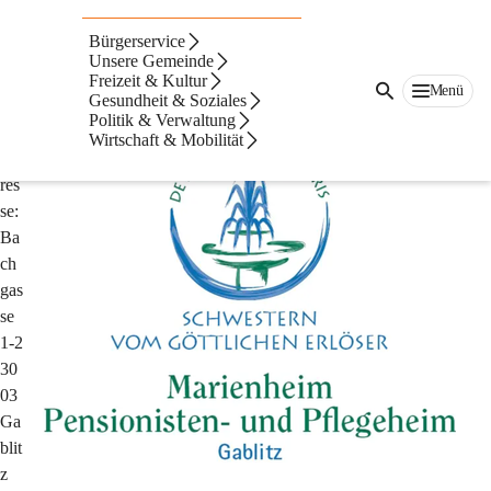
Auf dieser Seite
Bürgerservice
Kloster St. Barbara
Unsere Gemeinde
Freizeit & Kultur
Menü
Gesundheit & Soziales
Kontakt
Politik & Verwaltung
Wirtschaft & Mobilität
Ad
res
se:
Ba
ch
gas
se 
1-2
30
03 
Ga
blit
z