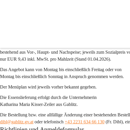
Essen auf Rädern
Information
Seit 01. Juli 2011 erhalten Sie Essensportionen in Top-Qualität aus dem
Kloster St. Barbara in Gablitz.
Angeboten wird Normalkost und Schonkost (fett- und zuckerarm), 
bestehend aus Vor-, Haupt- und Nachspeise; jeweils zum 
Sozialpreis v
nur EUR 9,43 inkl. MwSt. pro Mahlzeit 
(Stand 01.04.2026).
Das Angebot kann von Montag bis einschließlich Freitag oder von 
Montag bis einschließlich Sonntag in Anspruch genommen werden.
Der Menüplan wird jeweils vorher bekannt gegeben.
Die Essenslieferung erfolgt durch die Unternehmerin
Katharina Maria Kisser-Zeiler aus Gablitz.
Die 
Bestellung 
bzw. eine allfällige Änderung einer bestehenden Bestel
dibl@gablitz.gv.at
 oder telefonisch 
+43 2231 634 66 130
 (Fr. Dibl),
 ei
Richtlinien und Anmeldeformular