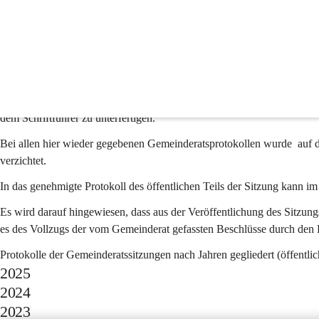
Sitzungsprotokolle
Über jede Sitzung des Gemeinderates ist nach Maßgabe des § 53 der
Sitzungsprotokoll zu erstellen. Das Sitzungsprotokoll ist nach dem Ab
dem Schriftführer zu unterfertigen.
Bei allen hier wieder gegebenen Gemeinderatsprotokollen wurde  auf 
verzichtet.
In das genehmigte Protokoll des öffentlichen Teils der Sitzung kann
Es wird darauf hingewiesen, dass aus der Veröffentlichung des Sitzun
es des Vollzugs der vom Gemeinderat gefassten Beschlüsse durch den 
Protokolle der Gemeinderatssitzungen nach Jahren gegliedert (öffentlich
2025
2024
2023